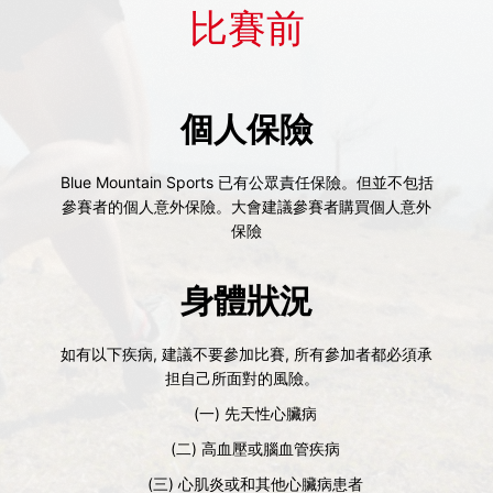
比賽前
個人保險
Blue Mountain Sports
已有公眾責任保險。但並不包括
參賽者的個人意外保險。大會建議參賽者購買個人意外
保險
身體狀況
如有以下疾病
,
建議不要參加比賽
,
所有參加者都必須承
担自己所面對的風險。
(
一
)
先天性心臟病
(
二
)
高血壓或腦血管疾病
(
三
)
心肌炎或和其他心臟病患者