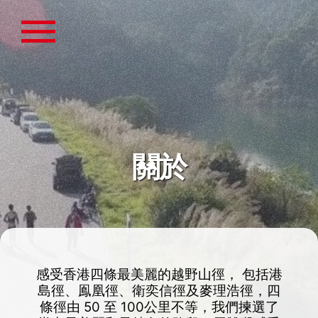
關於
感受香港四條最美麗的越野山徑，
包括港
島徑、鳯凰徑、衛奕信徑及麥理浩徑，四
條徑由
50
至
100
公里不等，我們揀選了