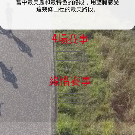
當中最美麗和最特色的路段，用雙腿感受
這幾條山徑的最美路段。
4場賽事
更多詳情
緣惜賽事
更多詳情